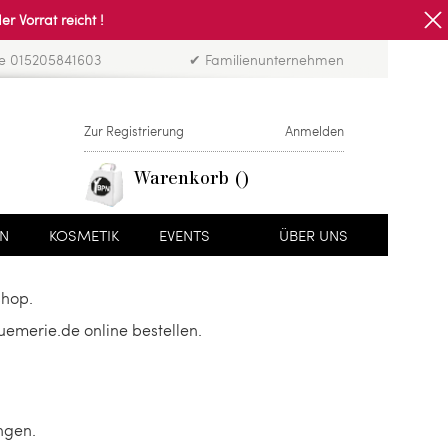
Vorrat reicht !
ne 015205841603
✔ Familienunternehmen
Zur Registrierung
Anmelden
Warenkorb
EN
KOSMETIK
EVENTS
ÜBER UNS
shop.
uemerie.de online bestellen.
ngen.