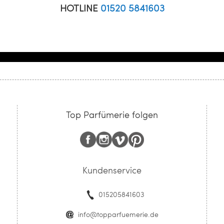
HOTLINE
01520 5841603
Top Parfümerie folgen
Kundenservice
015205841603
info@topparfuemerie.de