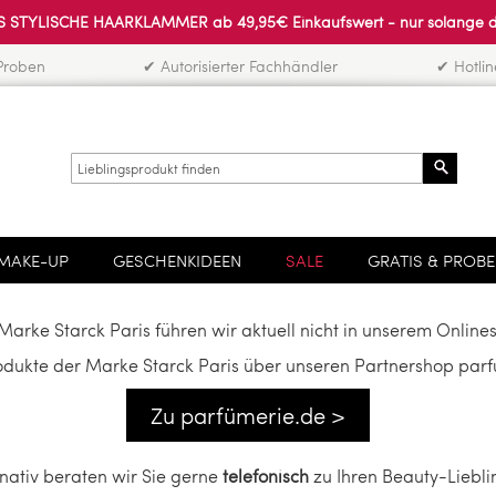
 STYLISCHE HAARKLAMMER ab 49,95€ Einkaufswert - nur solange der 
Proben
✔ Autorisierter Fachhändler
✔ Hotli
Search
MAKE-UP
GESCHENKIDEEN
SALE
GRATIS & PROB
Marke Starck Paris führen wir aktuell nicht in unserem Online
odukte der Marke Starck Paris über unseren Partnershop parf
Zu parfümerie.de >
rnativ beraten wir Sie gerne
telefonisch
zu Ihren Beauty-Liebli