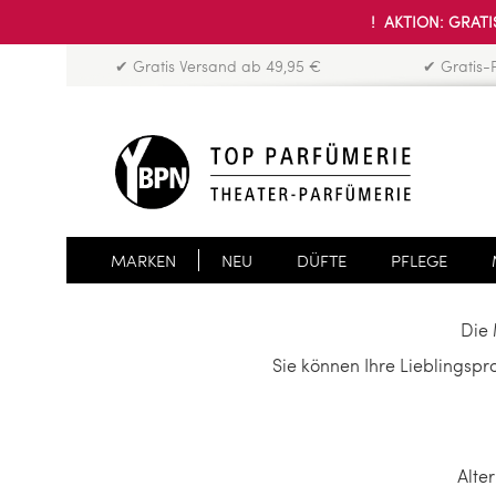
! AKTION: GRATIS
✔ Gratis Versand ab 49,95 €
✔ Gratis-
MARKEN
NEU
DÜFTE
PFLEGE
Die 
Sie können Ihre Lieblingspr
Alte