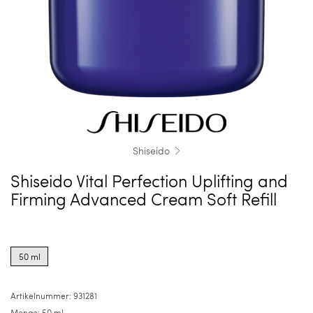
Shiseido
Shiseido Vital Perfection Uplifting and
Firming Advanced Cream Soft Refill
Product
options
50 ml
for
50
ml
Artikelnummer:
931281
Menge:
50 ml