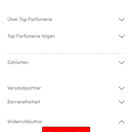
Über Top Parfümerie
Über uns
Storefinder
Top Parfümerie folgen
Kontakt
Hilfe & FAQ
AGB
Zahlung & Versand
Zahlarten
Widerrufsrecht & Rückgabebedingungen
Datenschutz
Impressum
Barrierefreiheitserklärung
Versandpartner
Barrierefreiheit
Widerrufsbutton