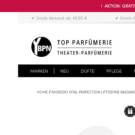
! AKTION: GRATIS
✔ Gratis Versand ab 49,95 €
✔ Gratis-
MARKEN
NEU
DÜFTE
PFLEGE
HOME
SHISEIDO VITAL PERFECTION LIFTDEFINE RADIAN