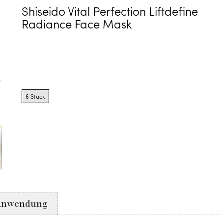
Shiseido Vital Perfection Liftdefine
Radiance Face Mask
Product
options
6 Stück
for
6
Stück
Anwendung