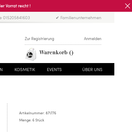
Vorrat reicht !
ne 015205841603
✔ Familienunternehmen
Zur Registrierung
Anmelden
Warenkorb
EN
KOSMETIK
EVENTS
ÜBER UNS
Artikelnummer:
871776
Menge:
6 Stück