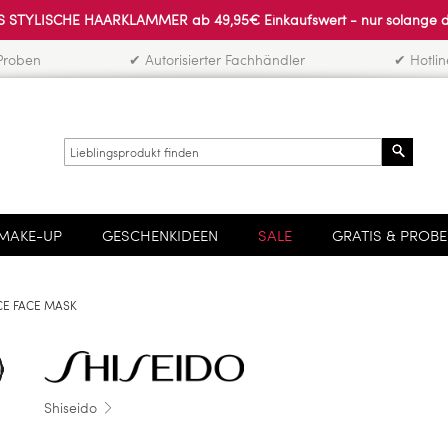
 STYLISCHE HAARKLAMMER ab 49,95€ Einkaufswert - nur solange der 
Proben
✔ Autorisierter Fachhändler
✔ Hotli
Search
MAKE-UP
GESCHENKIDEEN
SALE
GRATIS & PROB
CE FACE MASK
Shiseido