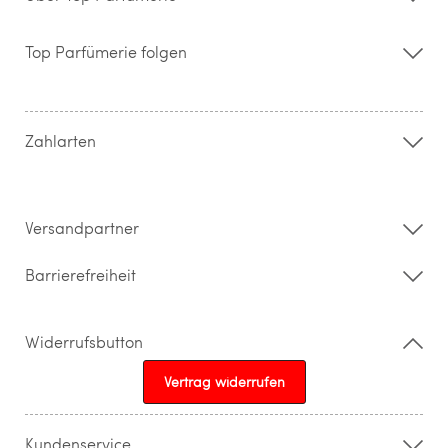
Über uns
Storefinder
Top Parfümerie folgen
Kontakt
Hilfe & FAQ
AGB
Zahlung & Versand
Zahlarten
Widerrufsrecht & Rückgabebedingungen
Datenschutz
Impressum
Barrierefreiheitserklärung
Versandpartner
Barrierefreiheit
Widerrufsbutton
Vertrag widerrufen
Kundenservice