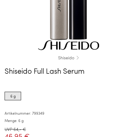
Shiseido
Shiseido Full Lash Serum
Product
options
6 g
for
6
g
Artikelnummer:
799349
Menge:
6 g
UVP 64,- €
46,95 €