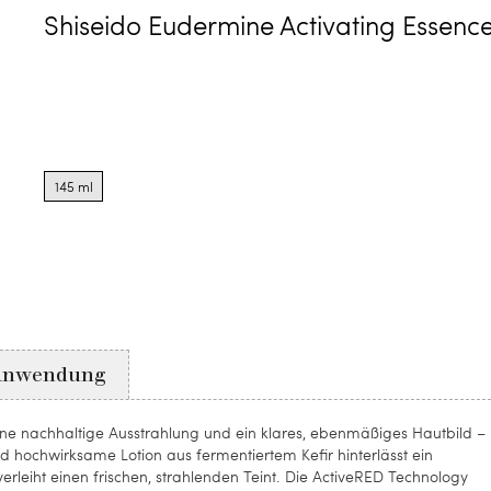
Shiseido Eudermine Activating Essenc
Product
options
145 ml
for
145
ml
Anwendung
 eine nachhaltige Ausstrahlung und ein klares, ebenmäßiges Hautbild –
nd hochwirksame Lotion aus fermentiertem Kefir hinterlässt ein
leiht einen frischen, strahlenden Teint. Die ActiveRED Technology