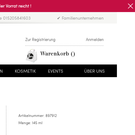
Vorrat reicht !
ne 015205841603
✔ Familienunternehmen
Zur Registrierung
Anmelden
Warenkorb
EN
KOSMETIK
EVENTS
ÜBER UNS
Artikelnummer:
897912
Menge:
145 ml