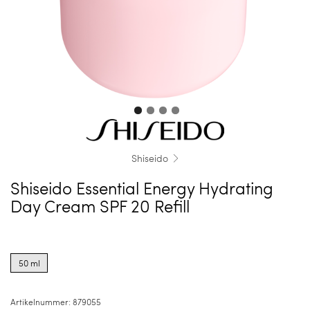
Shiseido
Shiseido Essential Energy Hydrating
Day Cream SPF 20 Refill
Product
options
50 ml
for
50
ml
Artikelnummer:
879055