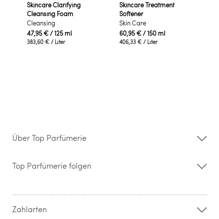
Skincare Clarifying
Skincare Treatment
Cleansing Foam
Softener
Cleansing
Skin Care
47,95 €
/ 125 ml
60,95 €
/ 150 ml
383,60 €
/ Liter
406,33 €
/ Liter
Über Top Parfümerie
Über uns
Storefinder
Top Parfümerie folgen
Kontakt
Hilfe & FAQ
AGB
Zahlung & Versand
Zahlarten
Widerrufsrecht & Rückgabebedingungen