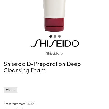
Shiseido
Shiseido D-Preparation Deep
Cleansing Foam
Product
options
125 ml
for
125
ml
Artikelnummer:
847400