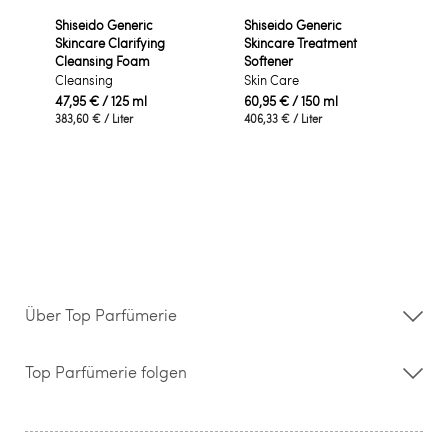
Shiseido Generic
Shiseido Generic
Skincare Clarifying
Skincare Treatment
Cleansing Foam
Softener
Cleansing
Skin Care
47,95 €
/ 125 ml
60,95 €
/ 150 ml
383,60 €
/ Liter
406,33 €
/ Liter
Über Top Parfümerie
Über uns
Storefinder
Top Parfümerie folgen
Kontakt
Hilfe & FAQ
AGB
Zahlung & Versand