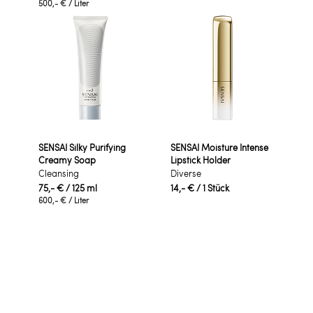
500,- €
/ Liter
SENSAI Silky Purifying
SENSAI Moisture Intense
Creamy Soap
Lipstick Holder
Cleansing
Diverse
75,- €
/ 125 ml
14,- €
/ 1 Stück
600,- €
/ Liter