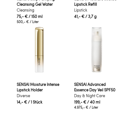
Cleansing Gel Water
Lipstick Refill
Cleansing
Lipstick
75,- €
/ 150 ml
41,- €
/ 3,7 g
500,- €
/ Liter
SENSAI Moisture Intense
SENSAI Advanced
Lipstick Holder
Essence Day Veil SPF50
Diverse
Day & Night Care
14,- €
/ 1 Stück
199,- €
/ 40 ml
4.975,- €
/ Liter