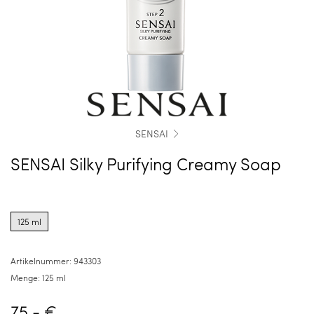
SENSAI
SENSAI Silky Purifying Creamy Soap
Product
options
125 ml
for
125
ml
Artikelnummer:
943303
Menge:
125 ml
75,- €