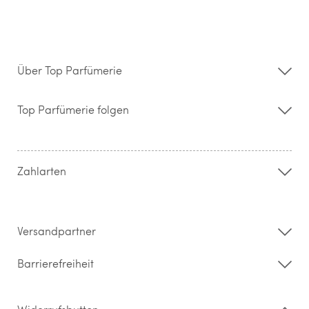
Über Top Parfümerie
Über uns
Storefinder
Top Parfümerie folgen
Kontakt
Hilfe & FAQ
AGB
Zahlung & Versand
Zahlarten
Widerrufsrecht & Rückgabebedingungen
Datenschutz
Impressum
Barrierefreiheitserklärung
Versandpartner
Barrierefreiheit