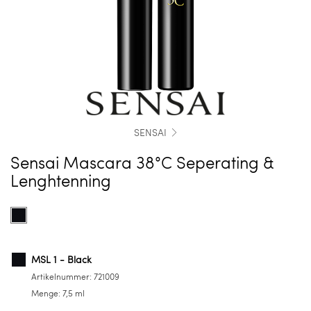
SENSAI
Sensai Mascara 38°C Seperating &
Lenghtenning
Farbe
Product
auswählen
options
for
MSL
MSL 1 - Black
1
Artikelnummer:
721009
-
Menge:
7,5 ml
Black