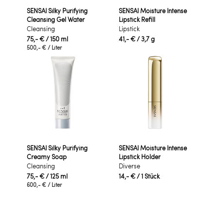
SENSAI Silky Purifying
SENSAI Moisture Intense
Cleansing Gel Water
Lipstick Refill
Cleansing
Lipstick
75,- €
/ 150 ml
41,- €
/ 3,7 g
500,- €
/ Liter
SENSAI Silky Purifying
SENSAI Moisture Intense
Creamy Soap
Lipstick Holder
Cleansing
Diverse
75,- €
/ 125 ml
14,- €
/ 1 Stück
600,- €
/ Liter