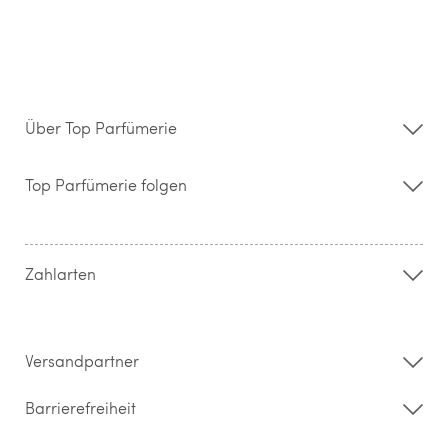
Über Top Parfümerie
Über uns
Storefinder
Top Parfümerie folgen
Kontakt
Hilfe & FAQ
AGB
Zahlung & Versand
Zahlarten
Widerrufsrecht & Rückgabebedingungen
Datenschutz
Impressum
Barrierefreiheitserklärung
Versandpartner
Barrierefreiheit