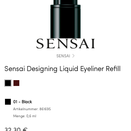
SENSAI
Sensai Designing Liquid Eyeliner Refill
Farbe
Product
Product
auswählen
options
options
for
for
01
02
01 - Black
-
-
Artikelnummer:
861695
Black
Deep
Menge:
0,6 ml
Brown
32,30 €