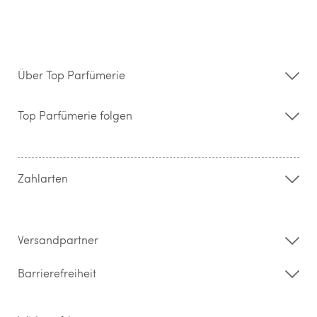
Über Top Parfümerie
Über uns
Storefinder
Top Parfümerie folgen
Kontakt
Hilfe & FAQ
AGB
Zahlung & Versand
Zahlarten
Widerrufsrecht & Rückgabebedingungen
Datenschutz
Impressum
Barrierefreiheitserklärung
Versandpartner
Barrierefreiheit