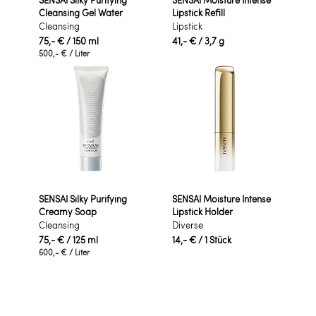
SENSAI Silky Purifying
SENSAI Moisture Intense
Cleansing Gel Water
Lipstick Refill
Cleansing
Lipstick
75,- €
/ 150 ml
41,- €
/ 3,7 g
500,- €
/ Liter
SENSAI Silky Purifying
SENSAI Moisture Intense
Creamy Soap
Lipstick Holder
Cleansing
Diverse
75,- €
/ 125 ml
14,- €
/ 1 Stück
600,- €
/ Liter