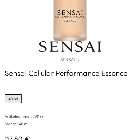
SENSAI
Sensai Cellular Performance Essence
Product
options
40 ml
for
40
ml
Artikelnummer:
791185
Menge:
40 ml
117,80 €