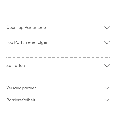
Über Top Parfümerie
Über uns
Storefinder
Top Parfümerie folgen
Kontakt
Hilfe & FAQ
AGB
Zahlung & Versand
Zahlarten
Widerrufsrecht & Rückgabebedingungen
Datenschutz
Impressum
Barrierefreiheitserklärung
Versandpartner
Barrierefreiheit