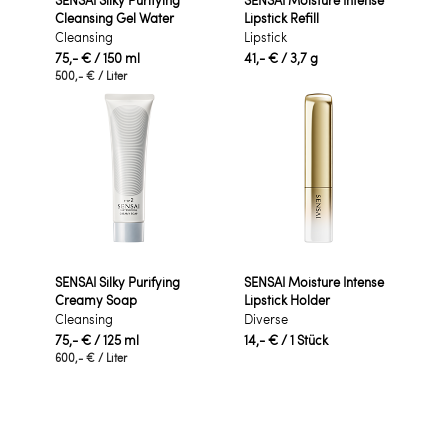
SENSAI Silky Purifying
SENSAI Moisture Intense
Cleansing Gel Water
Lipstick Refill
Cleansing
Lipstick
75,- €
/ 150 ml
41,- €
/ 3,7 g
500,- €
/ Liter
SENSAI Silky Purifying
SENSAI Moisture Intense
Creamy Soap
Lipstick Holder
Cleansing
Diverse
75,- €
/ 125 ml
14,- €
/ 1 Stück
600,- €
/ Liter