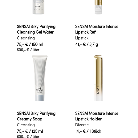
SENSAI Silky Purifying
SENSAI Moisture Intense
Cleansing Gel Water
Lipstick Refill
Cleansing
Lipstick
75,- €
/ 150 ml
41,- €
/ 3,7 g
500,- €
/ Liter
SENSAI Silky Purifying
SENSAI Moisture Intense
Creamy Soap
Lipstick Holder
Cleansing
Diverse
75,- €
/ 125 ml
14,- €
/ 1 Stück
600,- €
/ Liter