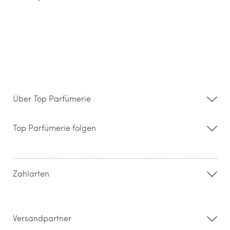
Über Top Parfümerie
Über uns
Storefinder
Top Parfümerie folgen
Kontakt
Hilfe & FAQ
AGB
Zahlung & Versand
Zahlarten
Widerrufsrecht & Rückgabebedingungen
Datenschutz
Impressum
Barrierefreiheitserklärung
Versandpartner