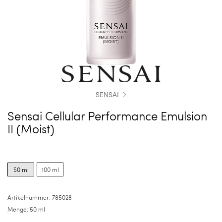
SENSAI
Sensai Cellular Performance Emulsion
II (Moist)
Product
Product
options
options
50 ml
100 ml
for
for
50
100
ml
ml
Artikelnummer:
785028
Menge:
50 ml