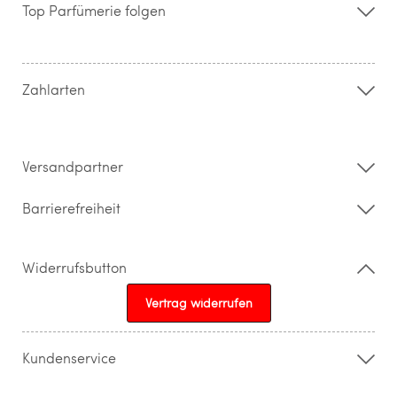
Storefinder
Top Parfümerie folgen
Kontakt
Hilfe & FAQ
AGB
Zahlung & Versand
Zahlarten
Widerrufsrecht & Rückgabebedingungen
Datenschutz
Impressum
Barrierefreiheitserklärung
Versandpartner
Barrierefreiheit
Widerrufsbutton
Vertrag widerrufen
Kundenservice
015205841603