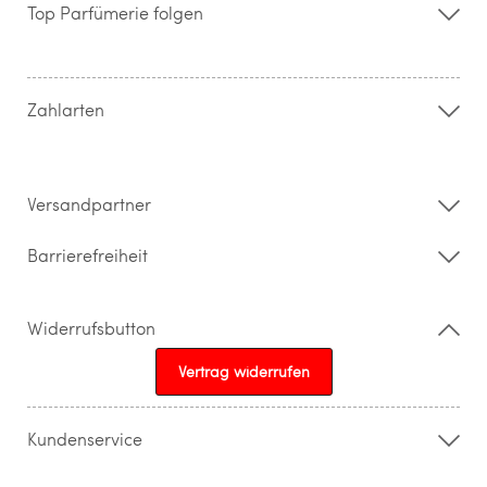
Storefinder
Top Parfümerie folgen
Kontakt
Hilfe & FAQ
AGB
Zahlung & Versand
Zahlarten
Widerrufsrecht & Rückgabebedingungen
Datenschutz
Impressum
Barrierefreiheitserklärung
Versandpartner
Barrierefreiheit
Widerrufsbutton
Vertrag widerrufen
Kundenservice
015205841603