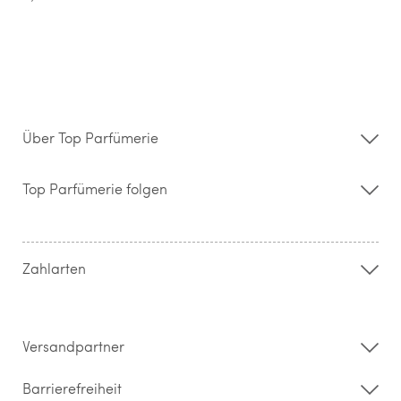
Über Top Parfümerie
Über uns
Storefinder
Top Parfümerie folgen
Kontakt
Hilfe & FAQ
AGB
Zahlung & Versand
Zahlarten
Widerrufsrecht & Rückgabebedingungen
Datenschutz
Impressum
Barrierefreiheitserklärung
Versandpartner
Barrierefreiheit