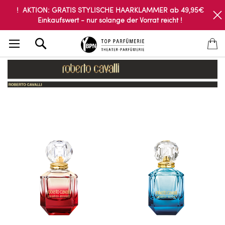
! AKTION: GRATIS STYLISCHE HAARKLAMMER ab 49,95€
Einkaufswert - nur solange der Vorrat reicht !
Search