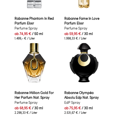
Rabanne Phantom In Red
Rabanne Fame In Love
Parfum Elixir
Parfum Elixir
Perfume Spray
Perfume Spray
ab
74,95 €
/ 50 ml
ab
59,95 €
/ 30 ml
1.499,- €
/ Liter
1.998,33 €
/ Liter
Rabanne Million Gold For
Rabanne Olympéa
Her Parfum Nat. Spray
Absolu Edp Nat. Spray
Perfume Spray
EdP Spray
ab
68,95 €
/ 30 ml
ab
75,95 €
/ 30 ml
2.298,33 €
/ Liter
2.531,67 €
/ Liter