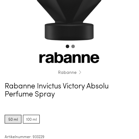
Rabanne
Rabanne Invictus Victory Absolu
Perfume Spray
Product
Product
options
options
50 ml
100 ml
for
for
50
100
ml
ml
Artikelnummer:
933229