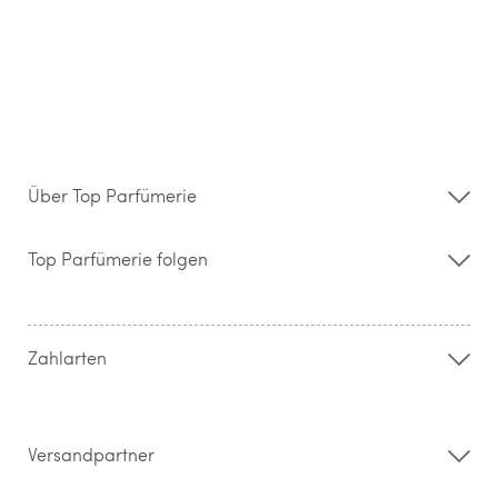
Über Top Parfümerie
Über uns
Storefinder
Top Parfümerie folgen
Kontakt
Hilfe & FAQ
AGB
Zahlung & Versand
Zahlarten
Widerrufsrecht & Rückgabebedingungen
Datenschutz
Impressum
Barrierefreiheitserklärung
Versandpartner