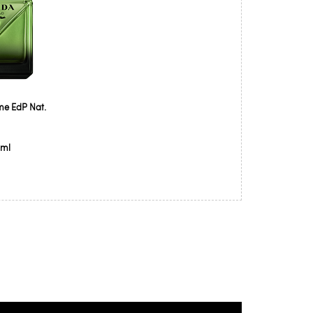
e EdP Nat.
 ml