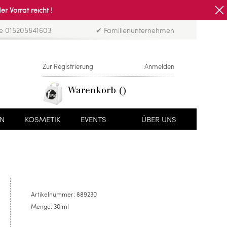
Vorrat reicht !
ne 015205841603
✔ Familienunternehmen
Zur Registrierung
Anmelden
Warenkorb
EN
KOSMETIK
EVENTS
ÜBER UNS
Artikelnummer:
889230
Menge:
30 ml