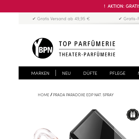
! AKTION: GRATIS
✔ Gratis Versand ab 49,95 €
✔ Gratis-
MARKEN
NEU
DÜFTE
PFLEGE
HOME
PRADA PARADOXE EDP NAT. SPRAY