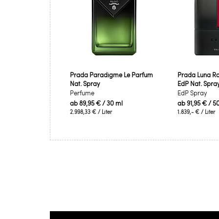
Prada Paradigme Le Parfum
Prada Luna R
Nat. Spray
EdP Nat. Spra
Perfume
EdP Spray
ab
89,95 €
/ 30 ml
ab
91,95 €
/ 5
2.998,33 €
/ Liter
1.839,- €
/ Liter