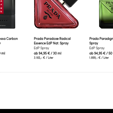
ossa Carbon
Prada Paradoxe Radical
Prada Paradigm
y
Essence EdP Nat. Spray
Spray
EdP Spray
EdP Spray
0 ml
ab
94,95 €
/ 30 ml
ab
94,95 €
/ 50
3.165,- €
/ Liter
1.899,- €
/ Liter