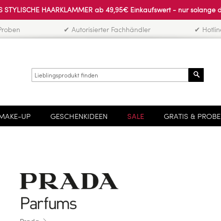
 STYLISCHE HAARKLAMMER ab 49,95€ Einkaufswert - nur solange der 
Proben
✔ Autorisierter Fachhändler
✔ Hotli
Search
MAKE-UP
GESCHENKIDEEN
SALE
GRATIS & PROB