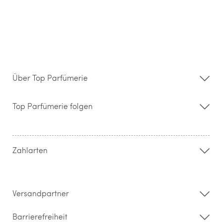
Über Top Parfümerie
Über uns
Storefinder
Top Parfümerie folgen
Kontakt
Hilfe & FAQ
AGB
Zahlung & Versand
Zahlarten
Widerrufsrecht & Rückgabebedingungen
Datenschutz
Impressum
Barrierefreiheitserklärung
Versandpartner
Barrierefreiheit