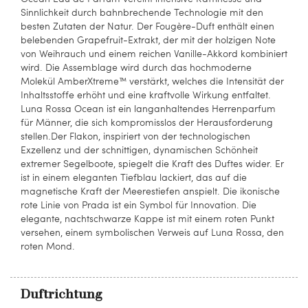
Sinnlichkeit durch bahnbrechende Technologie mit den
besten Zutaten der Natur. Der Fougère-Duft enthält einen
belebenden Grapefruit-Extrakt, der mit der holzigen Note
von Weihrauch und einem reichen Vanille-Akkord kombiniert
wird. Die Assemblage wird durch das hochmoderne
Molekül AmberXtreme™ verstärkt, welches die Intensität der
Inhaltsstoffe erhöht und eine kraftvolle Wirkung entfaltet.
Luna Rossa Ocean ist ein langanhaltendes Herrenparfum
für Männer, die sich kompromisslos der Herausforderung
stellen.Der Flakon, inspiriert von der technologischen
Exzellenz und der schnittigen, dynamischen Schönheit
extremer Segelboote, spiegelt die Kraft des Duftes wider. Er
ist in einem eleganten Tiefblau lackiert, das auf die
magnetische Kraft der Meerestiefen anspielt. Die ikonische
rote Linie von Prada ist ein Symbol für Innovation. Die
elegante, nachtschwarze Kappe ist mit einem roten Punkt
versehen, einem symbolischen Verweis auf Luna Rossa, den
roten Mond.
Duftrichtung