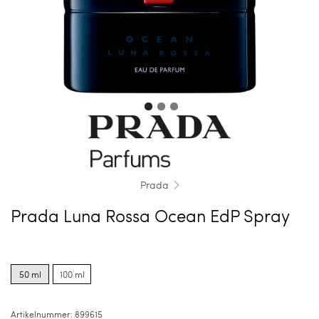
Prada
Prada Luna Rossa Ocean EdP Spray
Product
Product
options
options
50 ml
100 ml
for
for
50
100
ml
ml
Artikelnummer:
899615