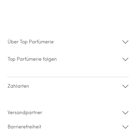
Über Top Parfümerie
Über uns
Storefinder
Top Parfümerie folgen
Kontakt
Hilfe & FAQ
AGB
Zahlung & Versand
Zahlarten
Widerrufsrecht & Rückgabebedingungen
Datenschutz
Impressum
Barrierefreiheitserklärung
Versandpartner
Barrierefreiheit