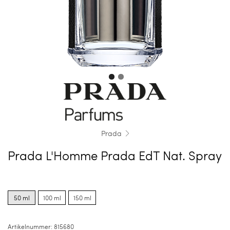
Prada
Prada L'Homme Prada EdT Nat. Spray
Product
Product
Product
options
options
options
50 ml
100 ml
150 ml
for
for
for
50
100
150
ml
ml
ml
Artikelnummer:
815680