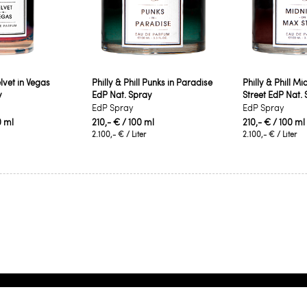
elvet in Vegas
Philly & Phill Punks in Paradise
Philly & Phill M
y
EdP Nat. Spray
Street EdP Nat.
EdP Spray
EdP Spray
0 ml
210,- €
/ 100 ml
210,- €
/ 100 ml
2.100,- €
/ Liter
2.100,- €
/ Liter