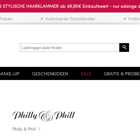
 STYLISCHE HAARKLAMMER ab 49,95€ Einkaufswert - nur solange der 
Proben
✔ Autorisierter Fachhändler
✔ Hotli
Search
MAKE-UP
GESCHENKIDEEN
SALE
GRATIS & PROB
Philly & Phill