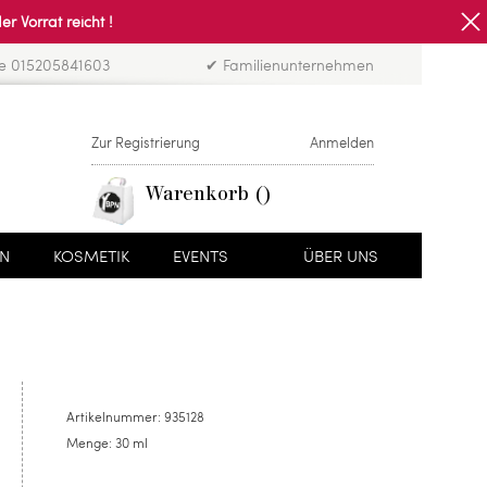
Vorrat reicht !
ne 015205841603
✔ Familienunternehmen
Zur Registrierung
Anmelden
Warenkorb
EN
KOSMETIK
EVENTS
ÜBER UNS
Artikelnummer:
935128
Menge:
30 ml