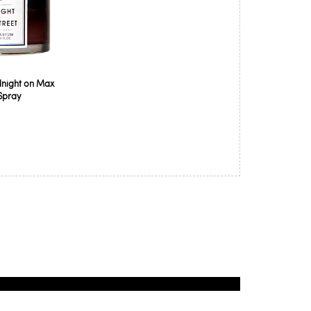
idnight on Max
 Spray