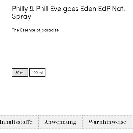
Philly & Phill Eve goes Eden EdP Nat.
Spray
The Essence of paradise
Product
Product
options
options
30 ml
100 ml
for
for
30
100
ml
ml
Inhaltsstoffe
Anwendung
Warnhinweise