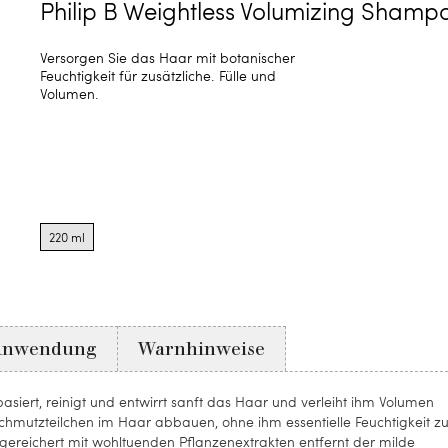
Philip B Weightless Volumizing Shamp
Versorgen Sie das Haar mit botanischer
Feuchtigkeit für zusätzliche. Fülle und
Volumen.
Product
options
220 ml
for
220
ml
Anwendung
Warnhinweise
iert, reinigt und entwirrt sanft das Haar und verleiht ihm Volumen
Schmutzteilchen im Haar abbauen, ohne ihm essentielle Feuchtigkeit z
gereichert mit wohltuenden Pflanzenextrakten entfernt der milde