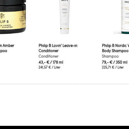
an Amber
Philip B Lovin' Leave-in
Philip B Nordic
mpoo
Conditioner
Body Shampoo
Conditioner
Shampoo
43,- €
/ 178 ml
79,- €
/ 350 ml
241,57 €
/ Liter
225,71 €
/ Liter