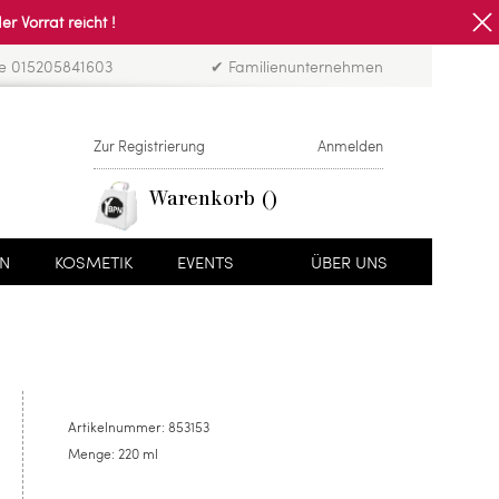
Vorrat reicht !
ne 015205841603
✔ Familienunternehmen
Zur Registrierung
Anmelden
Warenkorb
EN
KOSMETIK
EVENTS
ÜBER UNS
Artikelnummer:
853153
Menge:
220 ml