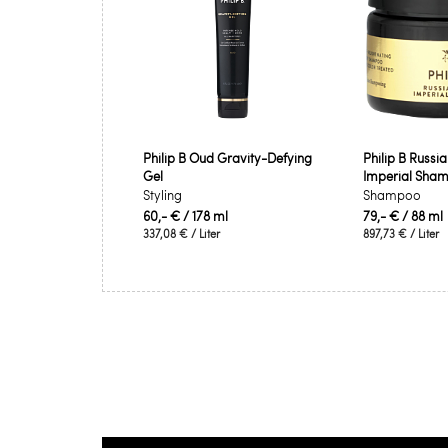
Philip B Oud Gravity-Defying
Philip B Russi
Gel
Imperial Sha
Styling
Shampoo
60,- €
/ 178 ml
79,- €
/ 88 ml
337,08 €
/ Liter
897,73 €
/ Liter