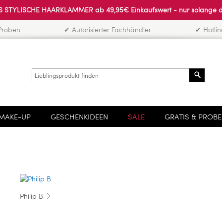
 STYLISCHE HAARKLAMMER ab 49,95€ Einkaufswert - nur solange der 
Proben
✔ Autorisierter Fachhändler
✔ Hotli
Search
MAKE-UP
GESCHENKIDEEN
SALE
GRATIS & PROB
Philip B