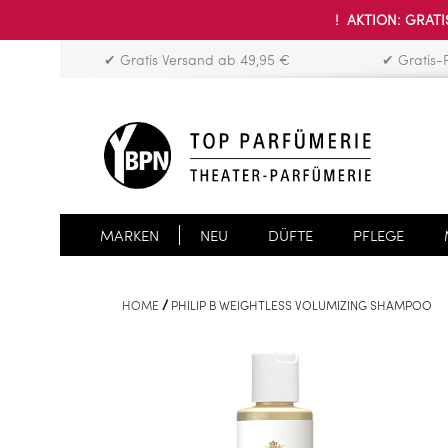
! AKTION: GRATIS
✔ Gratis Versand ab 49,95 €
✔ Gratis-
MARKEN
NEU
DÜFTE
PFLEGE
HOME
PHILIP B WEIGHTLESS VOLUMIZING SHAMPOO