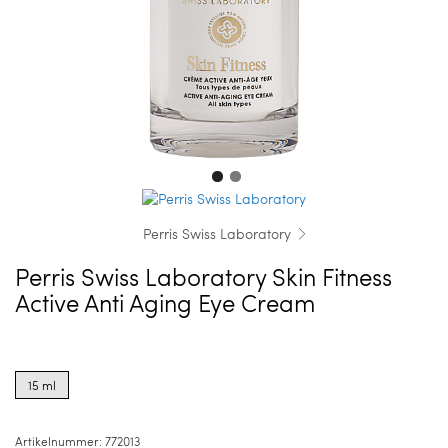
Perris Swiss Laboratory
Perris Swiss Laboratory Skin Fitness
Active Anti Aging Eye Cream
Product
options
15 ml
for
15
ml
Artikelnummer:
772013