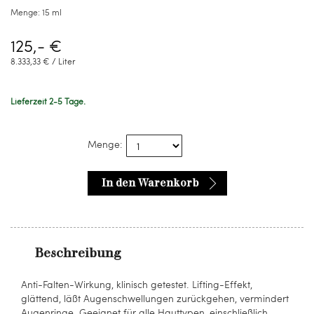
Menge:
15 ml
125,- €
8.333,33 € / Liter
Lieferzeit 2-5 Tage.
Menge:
In den Warenkorb
Beschreibung
Anti-Falten-Wirkung, klinisch getestet. Lifting-Effekt,
glättend, läßt Augenschwellungen zurückgehen, vermindert
Augenringe. Geeignet für alle Hauttypen, einschließlich