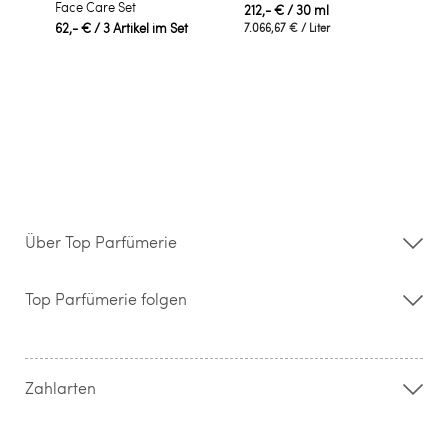
Face Care Set
212,- €
/ 30 ml
62,- €
/ 3 Artikel im Set
7.066,67 €
/ Liter
Über Top Parfümerie
Über uns
Storefinder
Top Parfümerie folgen
Kontakt
Hilfe & FAQ
AGB
Zahlung & Versand
Zahlarten
Widerrufsrecht & Rückgabebedingungen
Datenschutz
Impressum