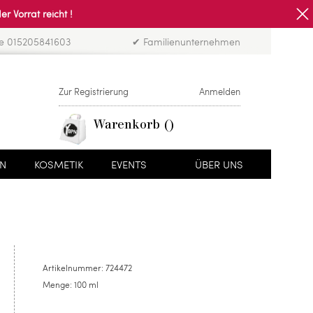
Vorrat reicht !
ne 015205841603
✔ Familienunternehmen
Zur Registrierung
Anmelden
Warenkorb
EN
KOSMETIK
EVENTS
ÜBER UNS
Artikelnummer:
724472
Menge:
100 ml