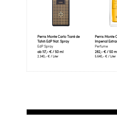
Perris Monte Carlo Tiaré de
Perris Monte 
Tahiti EdP Nat. Spray
Imperial Extra
EdP Spray
Perfume
ab
117,- €
/ 50 ml
282,- €
/ 50 m
2.340,- €
/ Liter
5.640,- €
/ Liter