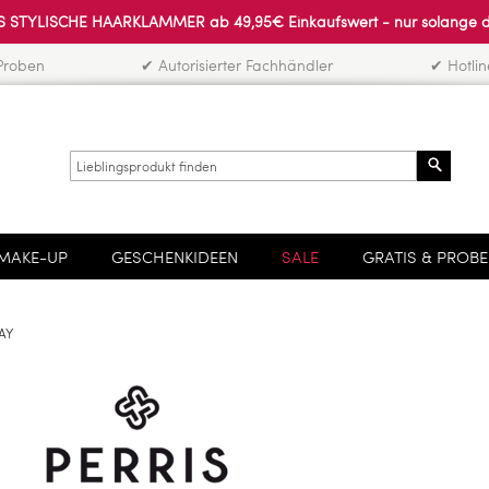
 STYLISCHE HAARKLAMMER ab 49,95€ Einkaufswert - nur solange der 
Proben
✔ Autorisierter Fachhändler
✔ Hotli
Search
MAKE-UP
GESCHENKIDEEN
SALE
GRATIS & PROB
AY