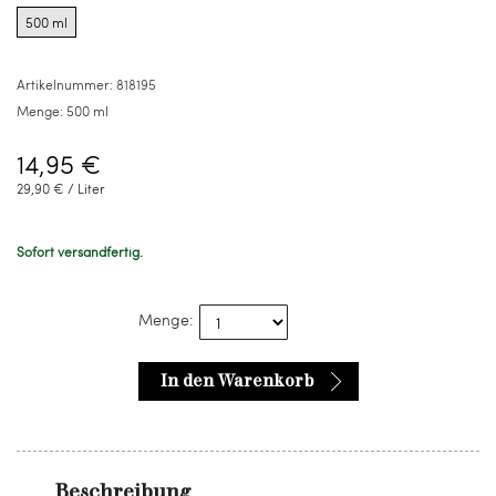
options
500 ml
for
500
ml
Artikelnummer:
818195
Menge:
500 ml
14,95 €
29,90 € / Liter
Sofort versandfertig.
Menge:
In den Warenkorb
Beschreibung