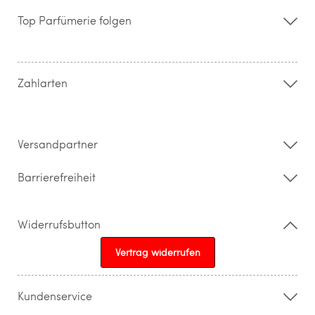
Storefinder
Top Parfümerie folgen
Kontakt
Hilfe & FAQ
AGB
Zahlung & Versand
Zahlarten
Widerrufsrecht & Rückgabebedingungen
Datenschutz
Impressum
Barrierefreiheitserklärung
Versandpartner
Barrierefreiheit
Widerrufsbutton
Vertrag widerrufen
Kundenservice
015205841603