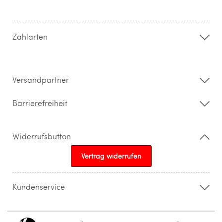
Hilfe & FAQ
AGB
Zahlung & Versand
Zahlarten
Widerrufsrecht & Rückgabebedingungen
Datenschutz
Impressum
Barrierefreiheitserklärung
Versandpartner
Barrierefreiheit
Widerrufsbutton
Vertrag widerrufen
Kundenservice
015205841603
info@topparfuemerie.de