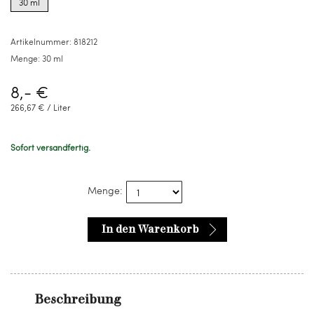
30 ml
for
30
ml
Artikelnummer:
818212
Menge:
30 ml
8,- €
266,67 € / Liter
Sofort versandfertig.
Menge:
In den Warenkorb
Beschreibung