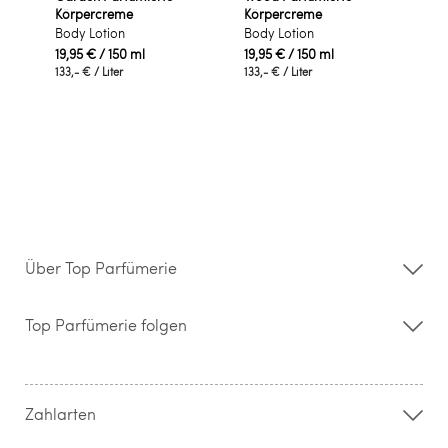
Körpercreme
Körpercreme
Body Lotion
Body Lotion
19,95 €
/ 150 ml
19,95 €
/ 150 ml
133,- €
/ Liter
133,- €
/ Liter
Über Top Parfümerie
Über uns
Storefinder
Top Parfümerie folgen
Kontakt
Hilfe & FAQ
AGB
Zahlung & Versand
Zahlarten
Widerrufsrecht & Rückgabebedingungen
Datenschutz