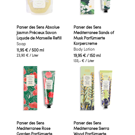
Panier des Sens Absolue
Panier des Sens
Jasmin Précieux Savon
Mediterranee Sands of
Liquide de Marseille Refill
Musk Parfümierte
Körpercreme
Soap
Body Lotion
11,95 €
/ 500 ml
19,95 €
/ 150 ml
23,90 €
/ Liter
133,- €
/ Liter
Panier des Sens
Panier des Sens
Mediterranee Rose
Mediterranee Sierra
Garden Parfümierte
Wood Parfümierte