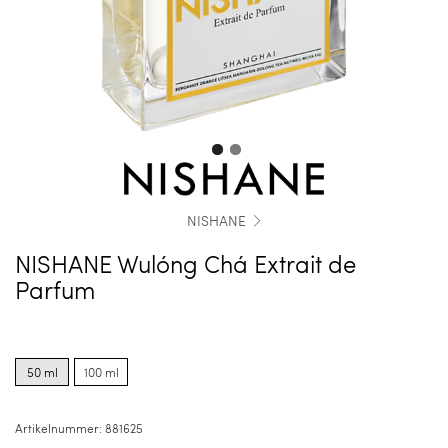
NISHANE
NISHANE Wulóng Chá Extrait de
Parfum
Product
Product
options
options
50 ml
100 ml
for
for
50
100
ml
ml
Artikelnummer:
881625