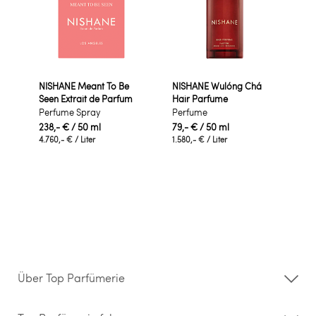
NISHANE Meant To Be
NISHANE Wulóng Chá
Seen Extrait de Parfum
Hair Parfume
Perfume Spray
Perfume
238,- €
/ 50 ml
79,- €
/ 50 ml
4.760,- €
/ Liter
1.580,- €
/ Liter
Über Top Parfümerie
Über uns
Storefinder