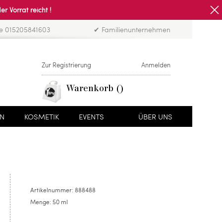
Vorrat reicht !
ne 015205841603
✔ Familienunternehmen
Zur Registrierung
Anmelden
Warenkorb
EN
KOSMETIK
EVENTS
ÜBER UNS
Artikelnummer:
888488
Menge:
50 ml