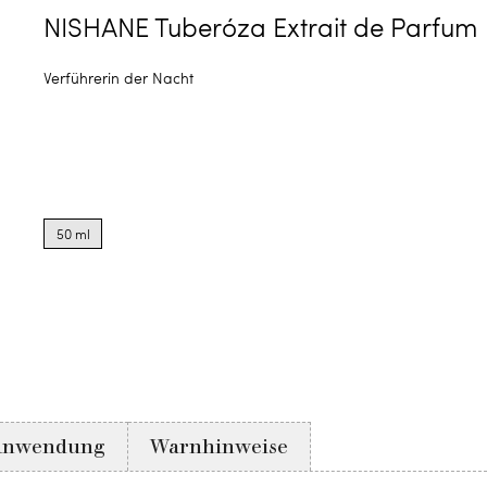
NISHANE Tuberóza Extrait de Parfum
Verführerin der Nacht
Product
options
50 ml
for
50
ml
Anwendung
Warnhinweise