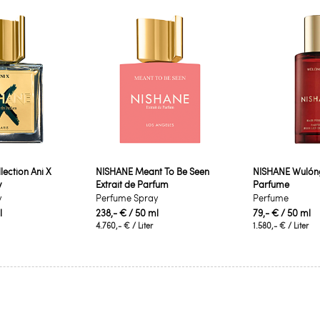
ection Ani X
NISHANE Meant To Be Seen
NISHANE Wulón
y
Extrait de Parfum
Parfume
y
Perfume Spray
Perfume
l
238,- €
/ 50 ml
79,- €
/ 50 ml
4.760,- €
/ Liter
1.580,- €
/ Liter