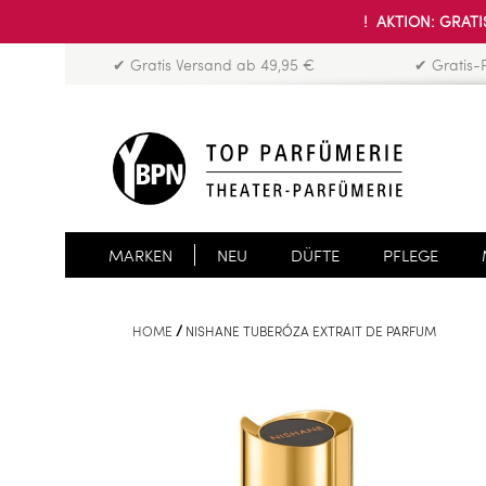
! AKTION: GRATIS
✔ Gratis Versand ab 49,95 €
✔ Gratis-
MARKEN
NEU
DÜFTE
PFLEGE
HOME
NISHANE TUBERÓZA EXTRAIT DE PARFUM