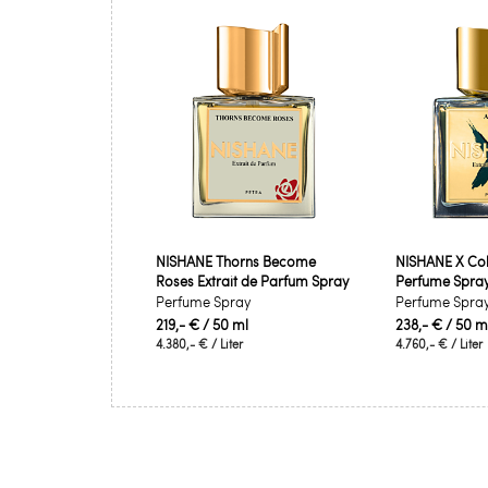
NISHANE Thorns Become
NISHANE X Coll
Roses Extrait de Parfum Spray
Perfume Spra
Perfume Spray
Perfume Spra
219,- €
/ 50 ml
238,- €
/ 50 m
4.380,- €
/ Liter
4.760,- €
/ Liter