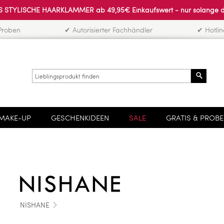
 STYLISCHE HAARKLAMMER ab 49,95€ Einkaufswert - nur solange der 
Proben
✔ Autorisierter Fachhändler
✔ Hotli
Search
MAKE-UP
GESCHENKIDEEN
SALE
GRATIS & PROB
NISHANE