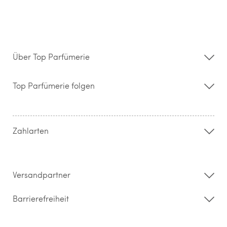
Über Top Parfümerie
Über uns
Storefinder
Top Parfümerie folgen
Kontakt
Hilfe & FAQ
AGB
Zahlung & Versand
Zahlarten
Widerrufsrecht & Rückgabebedingungen
Datenschutz
Impressum
Barrierefreiheitserklärung
Versandpartner
Barrierefreiheit