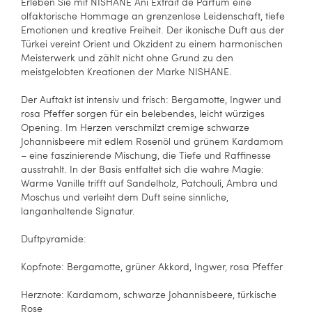
Erleben Sie mit NISHANE Ani Extrait de Parfum eine
olfaktorische Hommage an grenzenlose Leidenschaft, tiefe
Emotionen und kreative Freiheit. Der ikonische Duft aus der
Türkei vereint Orient und Okzident zu einem harmonischen
Meisterwerk und zählt nicht ohne Grund zu den
meistgelobten Kreationen der Marke NISHANE.
Der Auftakt ist intensiv und frisch: Bergamotte, Ingwer und
rosa Pfeffer sorgen für ein belebendes, leicht würziges
Opening. Im Herzen verschmilzt cremige schwarze
Johannisbeere mit edlem Rosenöl und grünem Kardamom
– eine faszinierende Mischung, die Tiefe und Raffinesse
ausstrahlt. In der Basis entfaltet sich die wahre Magie:
Warme Vanille trifft auf Sandelholz, Patchouli, Ambra und
Moschus und verleiht dem Duft seine sinnliche,
langanhaltende Signatur.
Duftpyramide:
Kopfnote: Bergamotte, grüner Akkord, Ingwer, rosa Pfeffer
Herznote: Kardamom, schwarze Johannisbeere, türkische
Rose