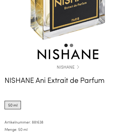
NISHANE
NISHANE Ani Extrait de Parfum
Product
options
50 ml
for
50
ml
Artikelnummer:
881638
Menge:
50 ml