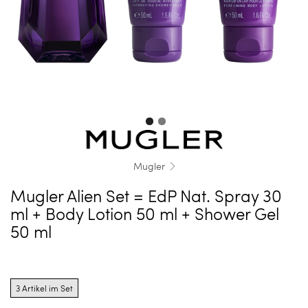
Mugler
Mugler Alien Set = EdP Nat. Spray 30
ml + Body Lotion 50 ml + Shower Gel
50 ml
Product
options
3 Artikel im Set
for
3