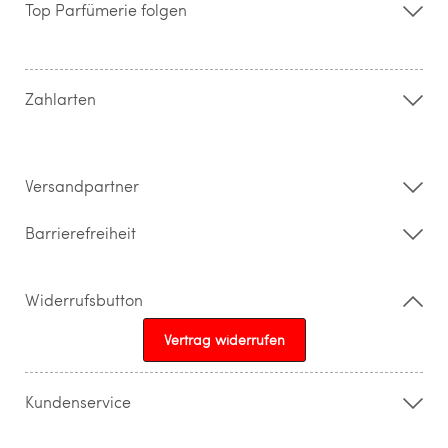
Storefinder
Top Parfümerie folgen
Kontakt
Hilfe & FAQ
AGB
Zahlung & Versand
Zahlarten
Widerrufsrecht & Rückgabebedingungen
Datenschutz
Impressum
Barrierefreiheitserklärung
Versandpartner
Barrierefreiheit
Widerrufsbutton
Vertrag widerrufen
Kundenservice
015205841603
info@topparfuemerie.de