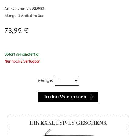
Artikel
Artikelnummer:
929983
im
Menge:
3 Artikel im Set
Set
73,95 €
Sofort versandfertig.
Nur noch 2 verfügbar
Menge:
In den Warenkorb
IHR EXKLUSIVES GESCHENK