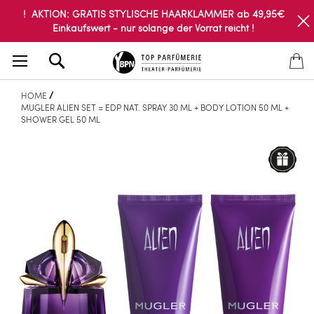
! AKTION: GRATIS STYLISCHE HAARKLAMMER ab 49,95€
Einkaufswert - nur solange der Vorrat reicht !
Search
HOME
MUGLER ALIEN SET = EDP NAT. SPRAY 30 ML + BODY LOTION 50 ML +
SHOWER GEL 50 ML