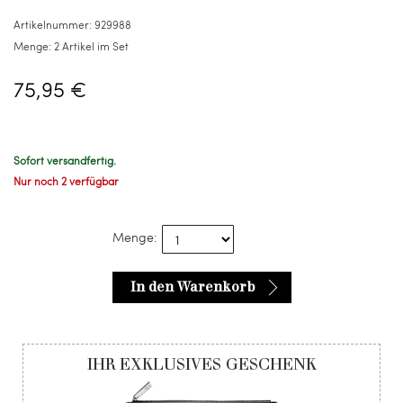
Artikel
Artikelnummer:
929988
im
Menge:
2 Artikel im Set
Set
75,95 €
Sofort versandfertig.
Nur noch 2 verfügbar
Menge:
In den Warenkorb
IHR EXKLUSIVES GESCHENK