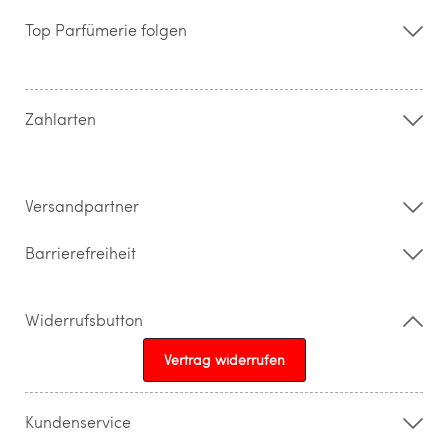
Über uns
Storefinder
Top Parfümerie folgen
Kontakt
Hilfe & FAQ
AGB
Zahlung & Versand
Zahlarten
Widerrufsrecht & Rückgabebedingungen
Datenschutz
Impressum
Barrierefreiheitserklärung
Versandpartner
Barrierefreiheit
Widerrufsbutton
Vertrag widerrufen
Kundenservice