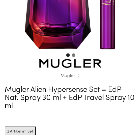
Mugler
Mugler Alien Hypersense Set = EdP
Nat. Spray 30 ml + EdP Travel Spray 10
ml
Product
options
2 Artikel im Set
for
2