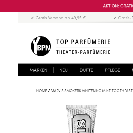
! AKTION: GRATIS
✔ Gratis Versand ab 49,95 €
✔ Gratis-
MARKEN
NEU
DÜFTE
PFLEGE
HOME
MARVIS SMOKERS WHITENING MINT TOOTHPAST