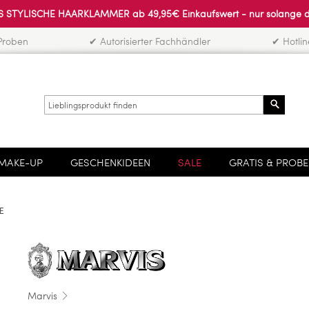
 STYLISCHE HAARKLAMMER ab 49,95€ Einkaufswert - nur solange der 
Proben
✔ Autorisierter Fachhändler
✔ Hotli
Search
MAKE-UP
GESCHENKIDEEN
SALE
GRATIS & PROB
E
Marvis