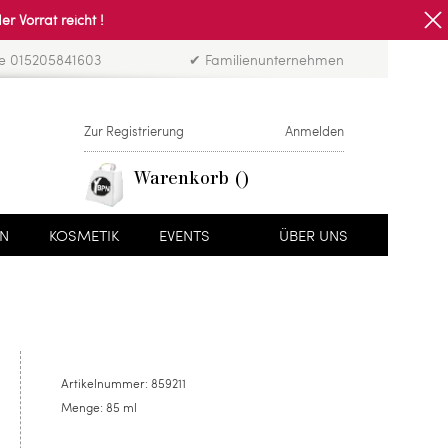
Vorrat reicht !
ne 015205841603
✔ Familienunternehmen
Zur Registrierung
Anmelden
Warenkorb
EN
KOSMETIK
EVENTS
ÜBER UNS
Artikelnummer:
859211
Menge:
85 ml