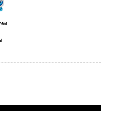
Mint
l