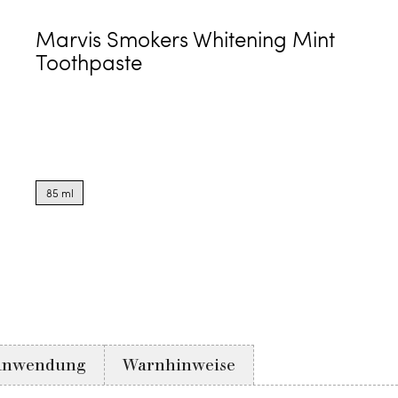
Marvis Smokers Whitening Mint
Toothpaste
Product
options
85 ml
for
85
ml
Anwendung
Warnhinweise