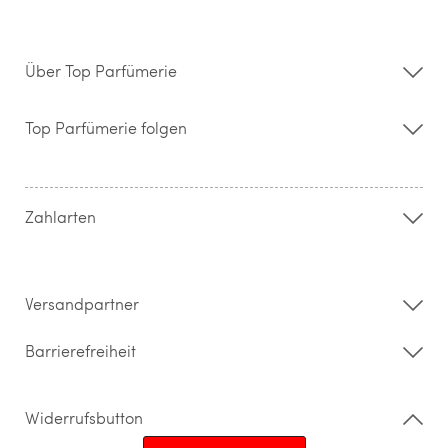
Über Top Parfümerie
Über uns
Storefinder
Top Parfümerie folgen
Kontakt
Hilfe & FAQ
AGB
Zahlung & Versand
Zahlarten
Widerrufsrecht & Rückgabebedingungen
Datenschutz
Impressum
Barrierefreiheitserklärung
Versandpartner
Barrierefreiheit
Widerrufsbutton