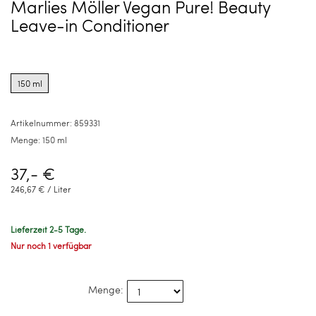
Marlies Möller Vegan Pure! Beauty
Leave-in Conditioner
Product
options
150 ml
for
150
ml
Artikelnummer:
859331
Menge:
150 ml
37,- €
246,67 € / Liter
Lieferzeit 2-5 Tage.
Nur noch 1 verfügbar
Menge: