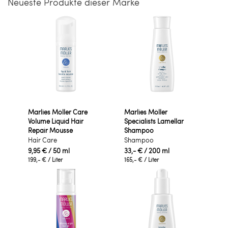
Neueste Produkte dieser Marke
Marlies Möller Care
Marlies Möller
Volume Liquid Hair
Specialists Lamellar
Repair Mousse
Shampoo
Hair Care
Shampoo
9,95 €
/ 50 ml
33,- €
/ 200 ml
199,- €
/ Liter
165,- €
/ Liter