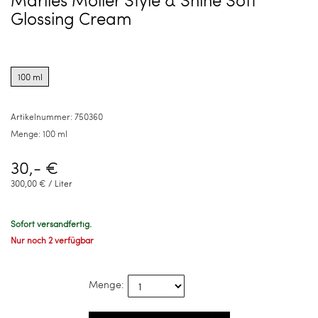
Glossing Cream
Product
options
100 ml
for
100
ml
Artikelnummer:
750360
Menge:
100 ml
30,- €
300,00 € / Liter
Sofort versandfertig.
Nur noch 2 verfügbar
Menge: