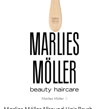
Marlies Möller
Marlies Möller Allround Hair Brush