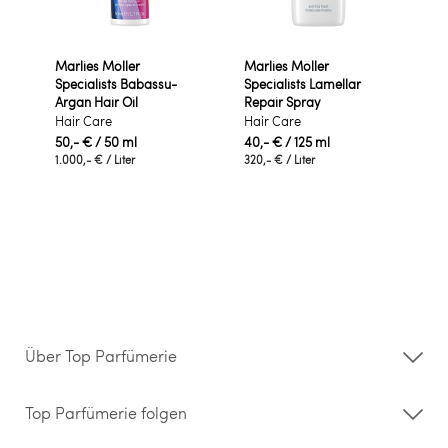
Marlies Möller
Marlies Möller
Specialists Babassu-
Specialists Lamellar
Argan Hair Oil
Repair Spray
Hair Care
Hair Care
50,- €
/ 50 ml
40,- €
/ 125 ml
1.000,- €
/ Liter
320,- €
/ Liter
Über Top Parfümerie
Über uns
Storefinder
Top Parfümerie folgen
Kontakt
Hilfe & FAQ