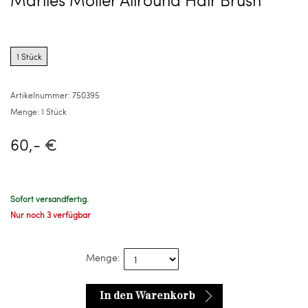
Product
options
1 Stück
for
1
Stück
Artikelnummer:
750395
Menge:
1 Stück
60,- €
Sofort versandfertig.
Nur noch 3 verfügbar
Menge:
In den Warenkorb