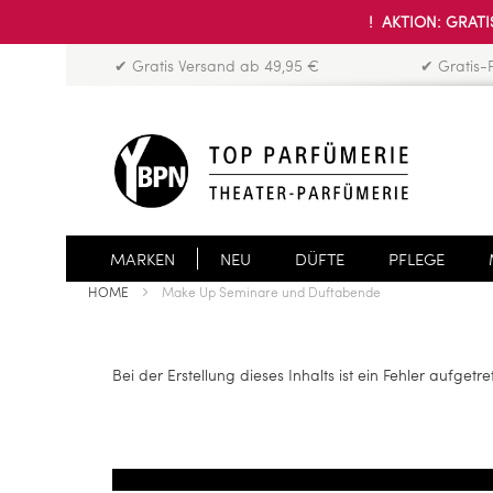
! AKTION: GRATIS
✔ Gratis Versand ab 49,95 €
✔ Gratis-
MARKEN
NEU
DÜFTE
PFLEGE
HOME
Make Up Seminare und Duftabende
Bei der Erstellung dieses Inhalts ist ein Fehler aufgetre