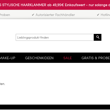
 STYLISCHE HAARKLAMMER ab 49,95€ Einkaufswert - nur solange der 
Proben
✔ Autorisierter Fachhändler
✔ Hotli
Search
MAKE-UP
GESCHENKIDEEN
SALE
GRATIS & PROB
ten.