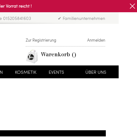
Vorrat reicht !
ne 015205841603
✔ Familienunternehmen
Zur Registrierung
Anmelden
Warenkorb
EN
KOSMETIK
EVENTS
ÜBER UNS