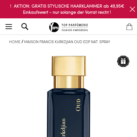
! AKTION: GRATIS STYLISCHE HAARKLAMMER ab 49,95€
Einkaufswert - nur solange der Vorrat reicht !
Search
HOME
MAISON FRANCIS KURKDJIAN OUD EDP NAT. SPRAY