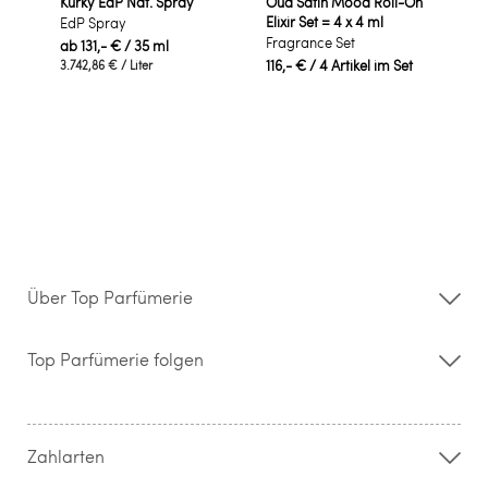
Kurky EdP Nat. Spray
Oud Satin Mood Roll-On
Elixir Set = 4 x 4 ml
EdP Spray
Fragrance Set
ab
131,- €
/ 35 ml
116,- €
/ 4 Artikel im Set
3.742,86 €
/ Liter
Über Top Parfümerie
Über uns
Storefinder
Top Parfümerie folgen
Kontakt
Hilfe & FAQ
AGB
Zahlung & Versand
Zahlarten
Widerrufsrecht & Rückgabebedingungen
Datenschutz