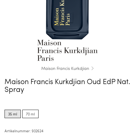
Maison Francis Kurkdjian
Maison Francis Kurkdjian Oud EdP Nat.
Spray
Product
Product
options
options
35 ml
70 ml
for
for
35
70
ml
ml
Artikelnummer:
932624