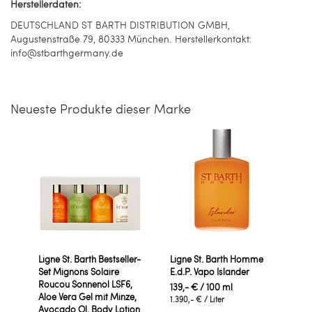
Herstellerdaten:
DEUTSCHLAND ST BARTH DISTRIBUTION GMBH,
Augustenstraße 79, 80333 München. Herstellerkontakt:
info@stbarthgermany.de
Neueste Produkte dieser Marke
Ligne St. Barth Bestseller-
Ligne St. Barth Homme
Set Mignons Solaire
E.d.P. Vapo Islander
Roucou Sonnenöl LSF6,
139,- €
/ 100 ml
Aloe Vera Gel mit Minze,
1.390,- €
/ Liter
Avocado Öl, Body Lotion