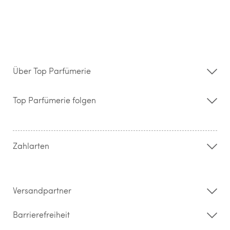
Über Top Parfümerie
Über uns
Storefinder
Top Parfümerie folgen
Kontakt
Hilfe & FAQ
AGB
Zahlung & Versand
Zahlarten
Widerrufsrecht & Rückgabebedingungen
Datenschutz
Impressum
Barrierefreiheitserklärung
Versandpartner
Barrierefreiheit