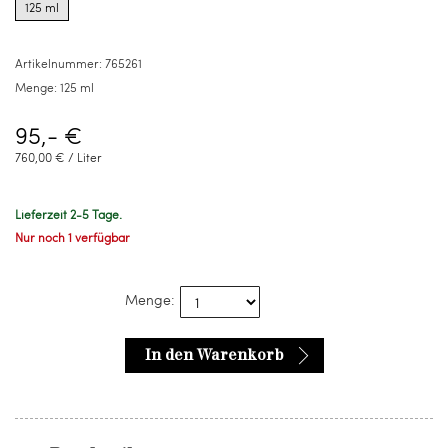
125 ml
for
125
ml
Artikelnummer:
765261
Menge:
125 ml
95,- €
760,00 € / Liter
Lieferzeit 2-5 Tage.
Nur noch 1 verfügbar
Menge:
In den Warenkorb