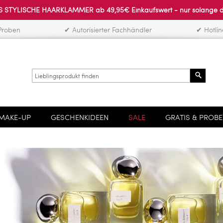
 STYLISCHE HAARKLAMMER ab 49,95€ Einkaufswert - nur solange der 
Proben
✔ Autorisierter Fachhändler
✔ Hotli
Search
MAKE-UP
GESCHENKIDEEN
SALE
GRATIS & PROB