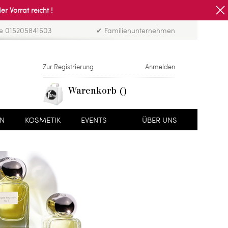
Vorrat reicht !
ne 015205841603
✔ Familienunternehmen
Zur Registrierung
Anmelden
Warenkorb
EN
KOSMETIK
EVENTS
ÜBER UNS