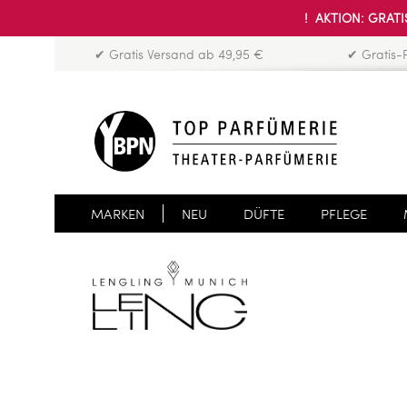
! AKTION: GRATIS
✔ Gratis Versand ab 49,95 €
✔ Gratis-
MARKEN
NEU
DÜFTE
PFLEGE