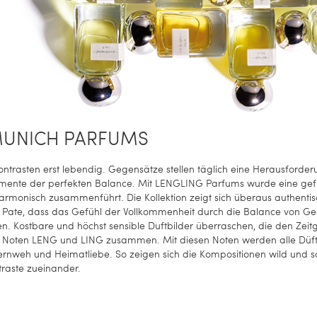
MUNICH PARFUMS
ntrasten erst lebendig. Gegensätze stellen täglich eine Herausforderu
mente der perfekten Balance. Mit LENGLING Parfums wurde eine gefühl
rmonisch zusammenführt. Die Kollektion zeigt sich überaus authentisch,
e Pate, dass das Gefühl der Vollkommenheit durch die Balance von G
en. Kostbare und höchst sensible Duftbilder überraschen, die den Zei
n Noten LENG und LING zusammen. Mit diesen Noten werden alle Düfte d
 Fernweh und Heimatliebe. So zeigen sich die Kompositionen wild und 
raste zueinander.