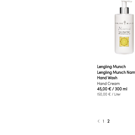
Lengling Munich
Lengling Munich Nam
Hand Wash
Hand Cream
45,00 €
/ 300 ml
150,00 €
/ Liter
Seite
Seite
Sie lesen gera
1
2
Seite
Zurück