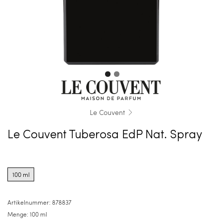
Le Couvent
Le Couvent Tuberosa EdP Nat. Spray
Product
options
100 ml
for
100
ml
Artikelnummer:
878837
Menge:
100 ml