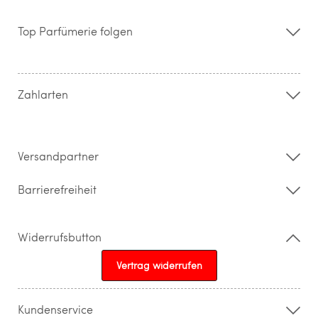
Über uns
Storefinder
Top Parfümerie folgen
Kontakt
Hilfe & FAQ
AGB
Zahlung & Versand
Zahlarten
Widerrufsrecht & Rückgabebedingungen
Datenschutz
Impressum
Barrierefreiheitserklärung
Versandpartner
Barrierefreiheit
Widerrufsbutton
Vertrag widerrufen
Kundenservice