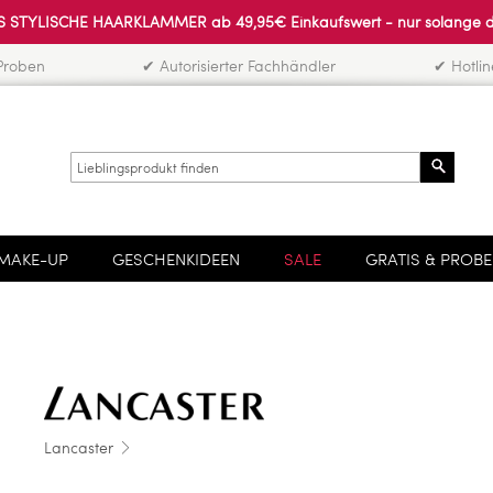
 STYLISCHE HAARKLAMMER ab 49,95€ Einkaufswert - nur solange der 
Proben
✔ Autorisierter Fachhändler
✔ Hotli
Search
MAKE-UP
GESCHENKIDEEN
SALE
GRATIS & PROB
Lancaster