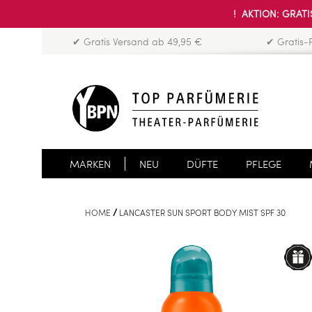
! AKTION: GRATIS
✔ Gratis Versand ab 49,95 €
✔ Gratis-
MARKEN
NEU
DÜFTE
PFLEGE
HOME
LANCASTER SUN SPORT BODY MIST SPF 30