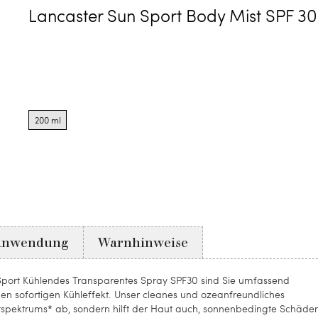
Lancaster Sun Sport Body Mist SPF 30
Product
options
200 ml
for
200
ml
Anwendung
Warnhinweise
Sport Kühlendes Transparentes Spray SPF30 sind Sie umfassend
inen sofortigen Kühleffekt. Unser cleanes und ozeanfreundliches
tspektrums* ab, sondern hilft der Haut auch, sonnenbedingte Schäde