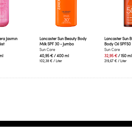
era Jasmin
Lancaster Sun Beauty Body
Lancaster Sun B
ist
Milk SPF 30 - Jumbo
Body Oil SPF50
Sun Care
Sun Care
ml
40,95 €
/ 400 ml
32,95 €
/ 150 ml
102,38 €
/ Liter
219,67 €
/ Liter