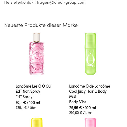
Herstellerkontakt: fragen@loreal-group.com
Neueste Produkte dieser Marke
Lancôme Les Ô Ô Oui
Lancôme Ô de Lancôme
EdT Nat. Spray
Cool Juicy Hair & Body
Mist
EdT Spray
Body Mist
92,- €
/ 100 ml
29,95 €
/ 100 ml
920,- €
/ Liter
299,50 €
/ Liter