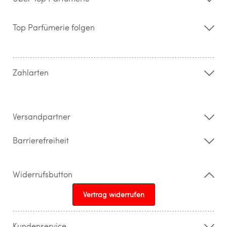
Über uns
Storefinder
Top Parfümerie folgen
Kontakt
Hilfe & FAQ
AGB
Zahlung & Versand
Zahlarten
Widerrufsrecht & Rückgabebedingungen
Datenschutz
Impressum
Barrierefreiheitserklärung
Versandpartner
Barrierefreiheit
Widerrufsbutton
Vertrag widerrufen
Kundenservice