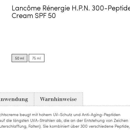
Lancôme Rénergie H.P.N. 300-Peptid
Cream SPF 50
Product
Product
options
options
50 ml
75 ml
for
for
50
75
ml
ml
Anwendung
Warnhinweise
htscreme beugt mit hohem UV-Schutz und Anti-Aging-Peptiden
 auf die längsten UVA-Strahlen ab, die an der Entstehung von Zeichen
auterschlaffung, Falten). Sie kombiniert über 300 verschiedene Peptide,