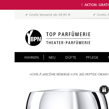
! AKTION: GRATIS
✔ Gratis Versand ab 49,95 €
✔ Gratis-
MARKEN
NEU
DÜFTE
PFLEGE
HOME
LANCÔME RÉNERGIE H.P.N. 300-PEPTIDE CREAM 