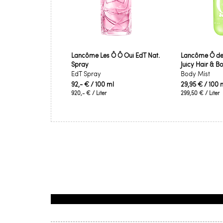
Lancôme Les Ô Ô Oui EdT Nat.
Lancôme Ô de
Spray
Juicy Hair & B
EdT Spray
Body Mist
92,- €
/ 100 ml
29,95 €
/ 100 
920,- €
/ Liter
299,50 €
/ Liter