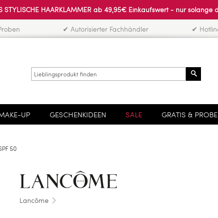
 STYLISCHE HAARKLAMMER ab 49,95€ Einkaufswert - nur solange der 
Proben
✔ Autorisierter Fachhändler
✔ Hotli
Search
MAKE-UP
GESCHENKIDEEN
SALE
GRATIS & PROB
SPF 50
Lancôme