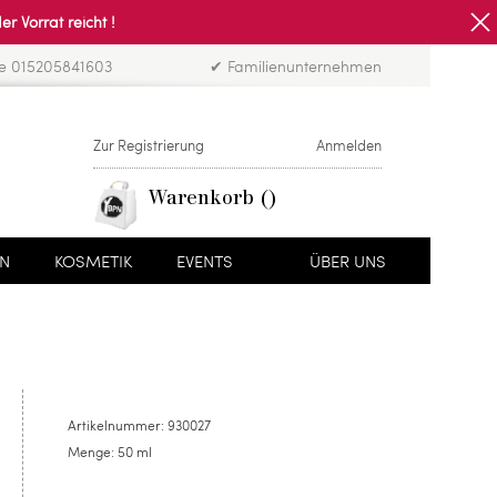
Vorrat reicht !
ne 015205841603
✔ Familienunternehmen
Zur Registrierung
Anmelden
Warenkorb
EN
KOSMETIK
EVENTS
ÜBER UNS
Artikelnummer:
930027
Menge:
50 ml