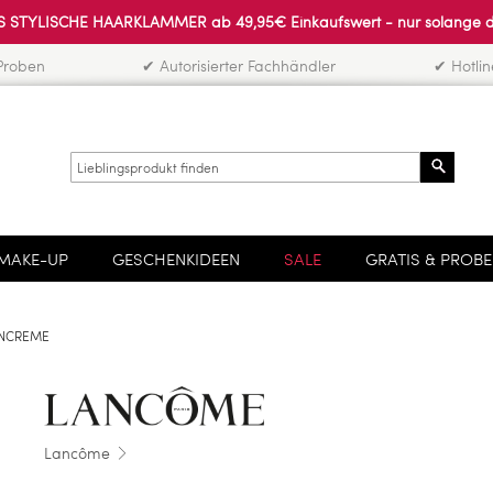
 STYLISCHE HAARKLAMMER ab 49,95€ Einkaufswert - nur solange der 
Proben
✔ Autorisierter Fachhändler
✔ Hotli
Search
MAKE-UP
GESCHENKIDEEN
SALE
GRATIS & PROB
ENCREME
Lancôme