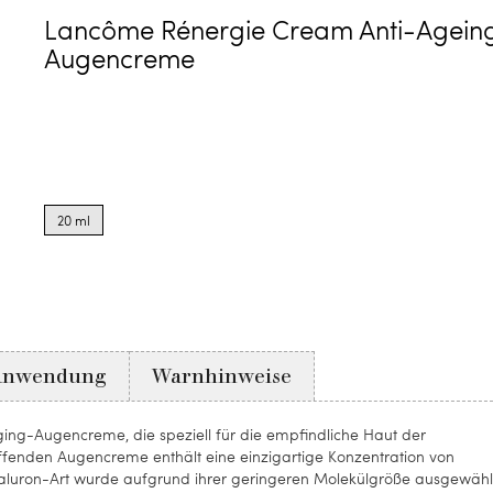
Lancôme Rénergie Cream Anti-Agein
Augencreme
Product
options
20 ml
for
20
ml
Anwendung
Warnhinweise
ging-Augencreme, die speziell für die empfindliche Haut der
affenden Augencreme enthält eine einzigartige Konzentration von
aluron-Art wurde aufgrund ihrer geringeren Molekülgröße ausgewähl