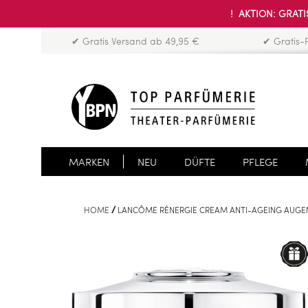
! AKTION: GRATIS
✔ Gratis Versand ab 49,95 €
✔ Gratis-
MARKEN
NEU
DÜFTE
PFLEGE
HOME
LANCÔME RÉNERGIE CREAM ANTI-AGEING AUG