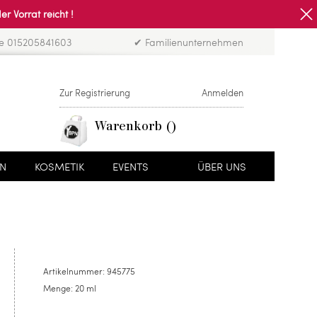
Vorrat reicht !
ne 015205841603
✔ Familienunternehmen
Zur Registrierung
Anmelden
Warenkorb
EN
KOSMETIK
EVENTS
ÜBER UNS
Artikelnummer:
945775
Menge:
20 ml