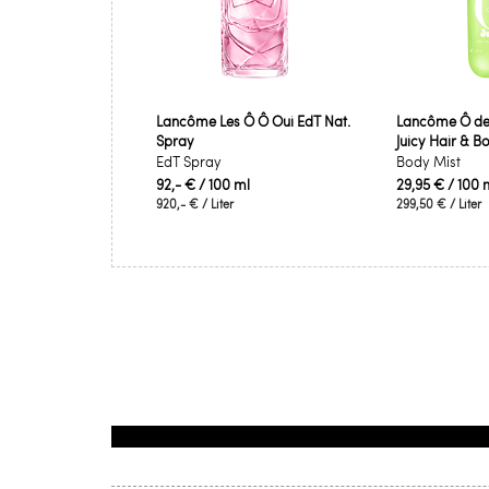
Lancôme Les Ô Ô Oui EdT Nat.
Lancôme Ô de
Spray
Juicy Hair & B
EdT Spray
Body Mist
92,- €
/ 100 ml
29,95 €
/ 100 
920,- €
/ Liter
299,50 €
/ Liter