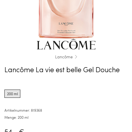
Lancôme
Lancôme La vie est belle Gel Douche
Product
options
200 ml
for
200
ml
Artikelnummer:
819368
Menge:
200 ml
54,- €