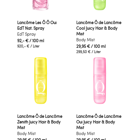
Lancôme Les Ô Ô Oui
Lancôme Ô de Lancôme
EdT Nat. Spray
Cool Juicy Hair & Body
Mist
EdT Spray
Body Mist
92,- €
/ 100 ml
29,95 €
/ 100 ml
920,- €
/ Liter
299,50 €
/ Liter
Lancôme Ô de Lancôme
Lancôme Ô de Lancôme
Zenith Juicy Hair & Body
Oui Juicy Hair & Body
Mist
Mist
Body Mist
Body Mist
29,95 €
/ 100 ml
29,95 €
/ 100 ml