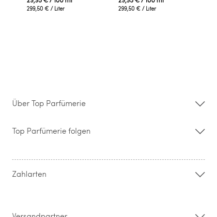
299,50 €
/ Liter
299,50 €
/ Liter
Über Top Parfümerie
Über uns
Storefinder
Top Parfümerie folgen
Kontakt
Hilfe & FAQ
AGB
Zahlung & Versand
Zahlarten
Widerrufsrecht & Rückgabebedingungen
Datenschutz
Impressum
Barrierefreiheitserklärung
Versandpartner