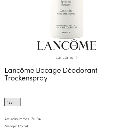
Lancôme
Lancôme Bocage Déodorant
Trockenspray
Product
options
125 ml
for
125
ml
Artikelnummer:
711104
Menge:
125 ml