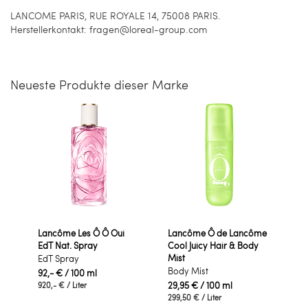
LANCOME PARIS, RUE ROYALE 14, 75008 PARIS.
Herstellerkontakt: fragen@loreal-group.com
Neueste Produkte dieser Marke
Lancôme Les Ô Ô Oui
Lancôme Ô de Lancôme
EdT Nat. Spray
Cool Juicy Hair & Body
Mist
EdT Spray
Body Mist
92,- €
/ 100 ml
29,95 €
/ 100 ml
920,- €
/ Liter
299,50 €
/ Liter