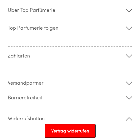
Über Top Parfümerie
Über uns
Storefinder
Top Parfümerie folgen
Kontakt
Hilfe & FAQ
AGB
Zahlung & Versand
Zahlarten
Widerrufsrecht & Rückgabebedingungen
Datenschutz
Impressum
Barrierefreiheitserklärung
Versandpartner
Barrierefreiheit
Widerrufsbutton
Vertrag widerrufen