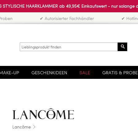
 STYLISCHE HAARKLAMMER ab 49,95€ Einkaufswert - nur solange der 
Proben
✔ Autorisierter Fachhändler
✔ Hotli
Search
MAKE-UP
GESCHENKIDEEN
SALE
GRATIS & PROB
Lancôme