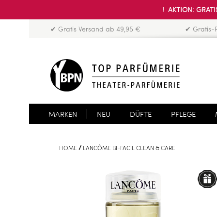
! AKTION: GRATIS
✔ Gratis Versand ab 49,95 €
✔ Gratis-
MARKEN
NEU
DÜFTE
PFLEGE
HOME
LANCÔME BI-FACIL CLEAN & CARE