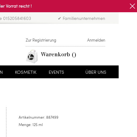
Vorrat reicht !
ne 015205841603
✔ Familienunternehmen
Zur Registrierung
Anmelden
Warenkorb
EN
KOSMETIK
EVENTS
ÜBER UNS
Artikelnummer:
887499
Menge:
125 ml