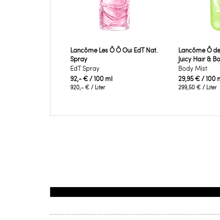
Lancôme Les Ô Ô Oui EdT Nat.
Lancôme Ô de
Spray
Juicy Hair & B
EdT Spray
Body Mist
92,- €
/ 100 ml
29,95 €
/ 100 
920,- €
/ Liter
299,50 €
/ Liter