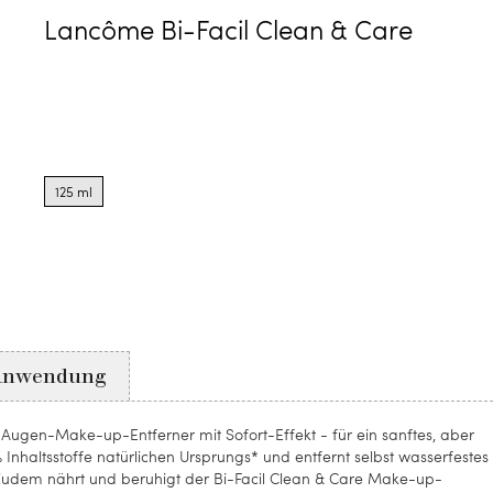
Lancôme Bi-Facil Clean & Care
Product
options
125 ml
for
125
ml
Anwendung
 Augen-Make-up-Entferner mit Sofort-Effekt - für ein sanftes, aber
 Inhaltsstoffe natürlichen Ursprungs* und entfernt selbst wasserfestes
dem nährt und beruhigt der Bi-Facil Clean & Care Make-up-