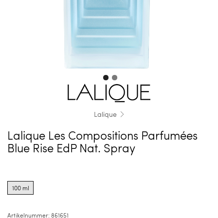
Lalique
Lalique Les Compositions Parfumées
Blue Rise EdP Nat. Spray
Product
options
100 ml
for
100
ml
Artikelnummer:
861651