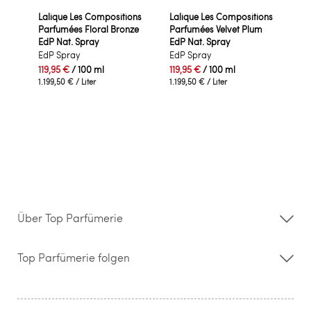
Lalique Les Compositions
Lalique Les Compositions
Parfumées Floral Bronze
Parfumées Velvet Plum
EdP Nat. Spray
EdP Nat. Spray
EdP Spray
EdP Spray
119,95 €
/ 100 ml
119,95 €
/ 100 ml
1.199,50 €
/ Liter
1.199,50 €
/ Liter
Über Top Parfümerie
Über uns
Storefinder
Top Parfümerie folgen
Kontakt
Hilfe & FAQ
AGB
Zahlung & Versand