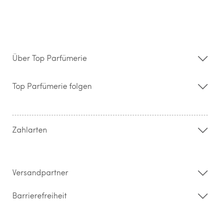
Über Top Parfümerie
Über uns
Storefinder
Top Parfümerie folgen
Kontakt
Hilfe & FAQ
AGB
Zahlung & Versand
Zahlarten
Widerrufsrecht & Rückgabebedingungen
Datenschutz
Impressum
Barrierefreiheitserklärung
Versandpartner
Barrierefreiheit