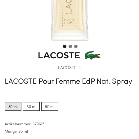
LACOSTE
LACOSTE Pour Femme EdP Nat. Spray
Product
Product
Product
options
options
options
30 ml
50 ml
90 ml
for
for
for
30
50
90
ml
ml
ml
Artikelnummer:
679617
Menge:
30 ml