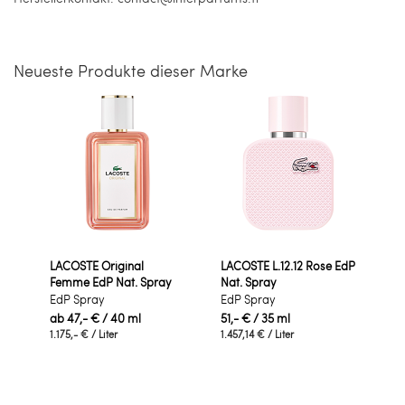
Neueste Produkte dieser Marke
LACOSTE Original
LACOSTE L.12.12 Rose EdP
Femme EdP Nat. Spray
Nat. Spray
EdP Spray
EdP Spray
ab
47,- €
/ 40 ml
51,- €
/ 35 ml
1.175,- €
/ Liter
1.457,14 €
/ Liter